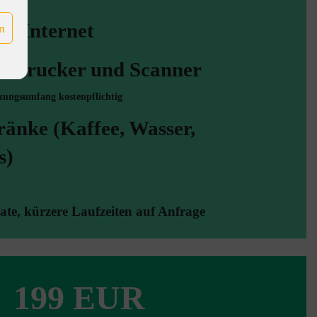
d Internet
n
u Drucker und Scanner
ungsumfang kostenpflichtig
ränke (Kaffee, Wasser,
s)
ate, kürzere Laufzeiten auf Anfrage
199 EUR