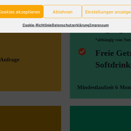
anner
High-Spee
Cookies akzeptieren
Ablehnen
Einstellungen anzeige
sser,
Cookie-Richtlinie
Datenschutzerklärung
Impressum
Zugang z
*abhängig vom Nutz
Freie Get
 Anfrage
Softdrink
Mindestlaufzeit 6 Mon
R