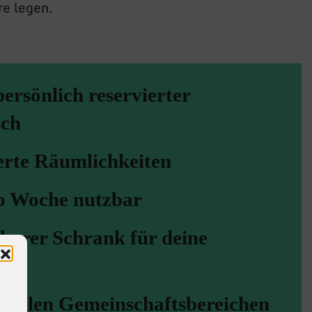
e legen.
persönlich reservierter
sch
erte Räumlichkeiten
ro Woche nutzbar
barer Schrank für deine
en
 allen Gemeinschaftsbereichen