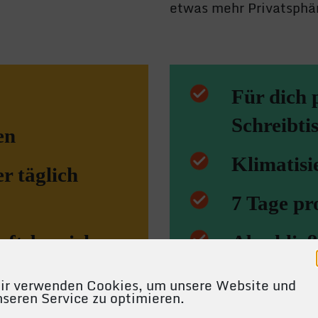
etwas mehr Privatsphär
Für dich 
Schreibti
en
Klimatisi
r täglich
7 Tage p
aftsbereichen
Abschließ
Unterlag
ir verwenden Cookies, um unsere Website und
nseren Service zu optimieren.
Zugang zu