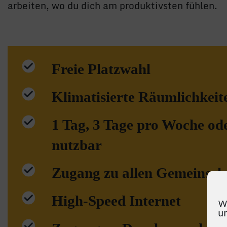
arbeiten, wo du dich am produktivsten fühlen.
Freie Platzwahl
Klimatisierte Räumlichkeit
1 Tag, 3 Tage pro Woche ode
nutzbar
Zugang zu allen Gemeinsch
High-Speed Internet
W
u