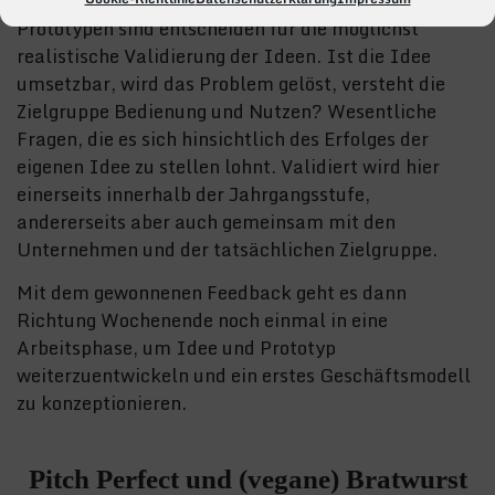
Prototypen sind entscheiden für die möglichst
realistische Validierung der Ideen. Ist die Idee
umsetzbar, wird das Problem gelöst, versteht die
Zielgruppe Bedienung und Nutzen? Wesentliche
Fragen, die es sich hinsichtlich des Erfolges der
eigenen Idee zu stellen lohnt. Validiert wird hier
einerseits innerhalb der Jahrgangsstufe,
andererseits aber auch gemeinsam mit den
Unternehmen und der tatsächlichen Zielgruppe.
Mit dem gewonnenen Feedback geht es dann
Richtung Wochenende noch einmal in eine
Arbeitsphase, um Idee und Prototyp
weiterzuentwickeln und ein erstes Geschäftsmodell
zu konzeptionieren.
Pitch Perfect und (vegane) Bratwurst